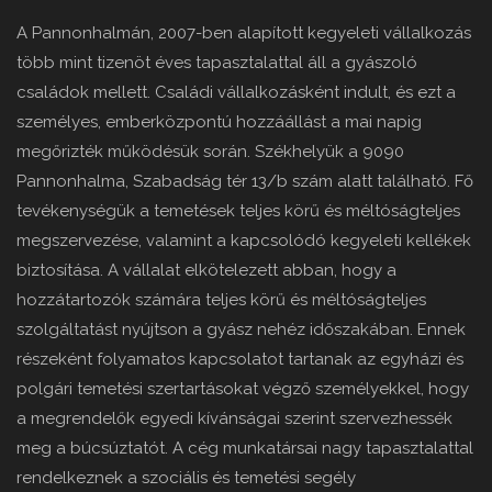
A Pannonhalmán, 2007-ben alapított kegyeleti vállalkozás
több mint tizenöt éves tapasztalattal áll a gyászoló
családok mellett. Családi vállalkozásként indult, és ezt a
személyes, emberközpontú hozzáállást a mai napig
megőrizték működésük során. Székhelyük a 9090
Pannonhalma, Szabadság tér 13/b szám alatt található. Fő
tevékenységük a temetések teljes körű és méltóságteljes
megszervezése, valamint a kapcsolódó kegyeleti kellékek
biztosítása. A vállalat elkötelezett abban, hogy a
hozzátartozók számára teljes körű és méltóságteljes
szolgáltatást nyújtson a gyász nehéz időszakában. Ennek
részeként folyamatos kapcsolatot tartanak az egyházi és
polgári temetési szertartásokat végző személyekkel, hogy
a megrendelők egyedi kívánságai szerint szervezhessék
meg a búcsúztatót. A cég munkatársai nagy tapasztalattal
rendelkeznek a szociális és temetési segély