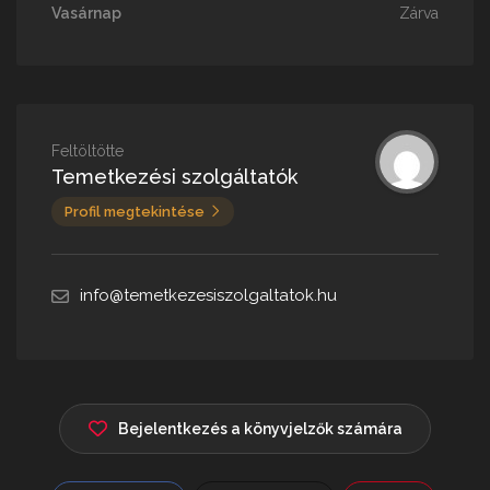
Vasárnap
Zárva
Feltöltötte
Temetkezési szolgáltatók
Profil megtekintése
info@temetkezesiszolgaltatok.hu
Bejelentkezés a könyvjelzők számára