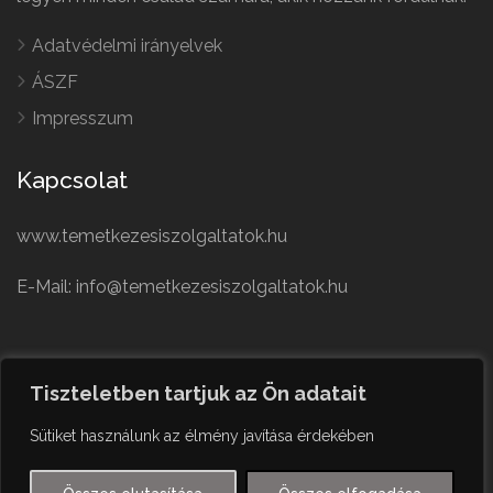
Adatvédelmi irányelvek
ÁSZF
Impresszum
Kapcsolat
www.temetkezesiszolgaltatok.hu
E-Mail: info@temetkezesiszolgaltatok.hu
French
Polish
Tiszteletben tartjuk az Ön adatait
German
© Minden jog fenntartva
Sütiket használunk az élmény javítása érdekében
Czech
English