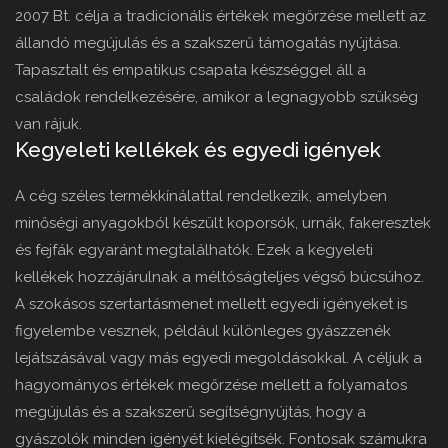
2007 Bt. célja a tradicionális értékek megőrzése mellett az
állandó megújulás és a szakszerű támogatás nyújtása.
Tapasztalt és empatikus csapata készséggel áll a
családok rendelkezésére, amikor a legnagyobb szükség
van rájuk.
Kegyeleti kellékek és egyedi igények
A cég széles termékkínálattal rendelkezik, amelyben
minőségi anyagokból készült koporsók, urnák, fakeresztek
és fejfák egyaránt megtalálhatók. Ezek a kegyeleti
kellékek hozzájárulnak a méltóságteljes végső búcsúhoz.
A szokásos szertartásmenet mellett egyedi igényeket is
figyelembe vesznek, például különleges gyászzenék
lejátszásával vagy más egyedi megoldásokkal. A céljuk a
hagyományos értékek megőrzése mellett a folyamatos
megújulás és a szakszerű segítségnyújtás, hogy a
gyászolók minden igényét kielégítsék. Fontosak számukra