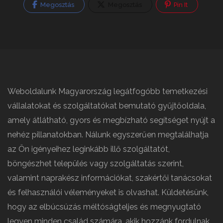
Megosztás
Megosztás
Pin It
Weboldalunk Magyarország legátfogóbb temetkezési
vállalatokat és szolgáltatókat bemutató gyűjtőoldala,
amely átlátható, gyors és megbízható segítséget nyújt a
nehéz pillanatokban. Nálunk egyszerűen megtalálhatja
az Ön igényeihez leginkább illő szolgáltatót,
böngészhet település vagy szolgáltatás szerint,
valamint naprakész információkat, szakértői tanácsokat
és felhasználói véleményeket is olvashat. Küldetésünk,
hogy az elbúcsúzás méltóságteljes és megnyugtató
legyen minden család számára, akik hozzánk fordulnak.