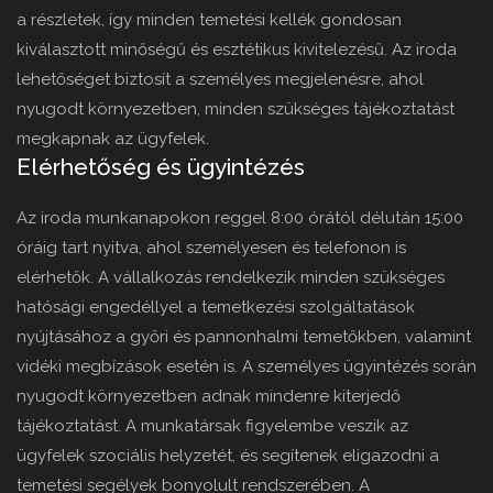
a részletek, így minden temetési kellék gondosan
kiválasztott minőségű és esztétikus kivitelezésű. Az iroda
lehetőséget biztosít a személyes megjelenésre, ahol
nyugodt környezetben, minden szükséges tájékoztatást
megkapnak az ügyfelek.
Elérhetőség és ügyintézés
Az iroda munkanapokon reggel 8:00 órától délután 15:00
óráig tart nyitva, ahol személyesen és telefonon is
elérhetők. A vállalkozás rendelkezik minden szükséges
hatósági engedéllyel a temetkezési szolgáltatások
nyújtásához a győri és pannonhalmi temetőkben, valamint
vidéki megbízások esetén is. A személyes ügyintézés során
nyugodt környezetben adnak mindenre kiterjedő
tájékoztatást. A munkatársak figyelembe veszik az
ügyfelek szociális helyzetét, és segítenek eligazodni a
temetési segélyek bonyolult rendszerében. A