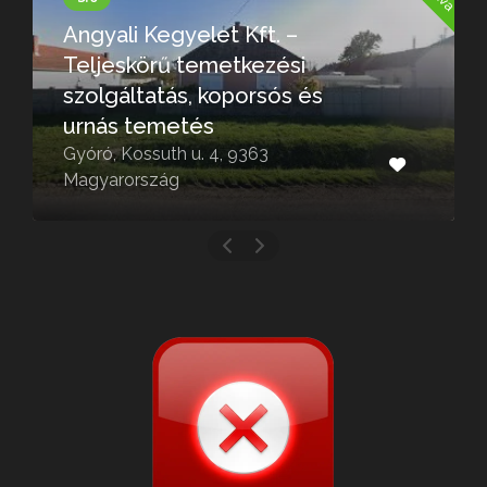
Temetkezés Sopron
Zsira, Rákóczi Ferenc u., 9476
Magyarország