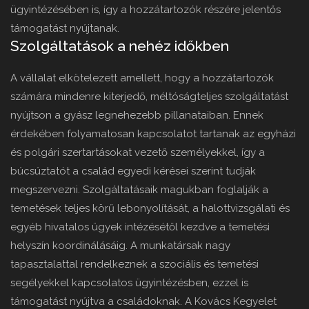
ügyintézésében is, így a hozzátartozók részére jelentős
támogatást nyújtanak.
Szolgáltatások a nehéz időkben
A vállalat elkötelezett amellett, hogy a hozzátartozók
számára mindenre kiterjedő, méltóságteljes szolgáltatást
nyújtson a gyász legnehezebb pillanataiban. Ennek
érdekében folyamatosan kapcsolatot tartanak az egyházi
és polgári szertartásokat vezető személyekkel, így a
búcsúztatót a család egyedi kérései szerint tudják
megszervezni. Szolgáltatásaik magukban foglalják a
temetések teljes körű lebonyolítását, a halottvizsgálati és
egyéb hivatalos ügyek intézésétől kezdve a temetési
helyszín koordinálásáig. A munkatársak nagy
tapasztalattal rendelkeznek a szociális és temetési
segélyekkel kapcsolatos ügyintézésben, ezzel is
támogatást nyújtva a családoknak. A Kovács Kegyelet