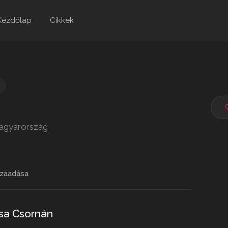
Kezdőlap
Cikkek
Magyarország
záadása
sa Csornán