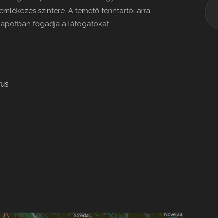
mlékezés színtere. A temető fenntartói arra
llapotban fogadja a látogatókat.
rus