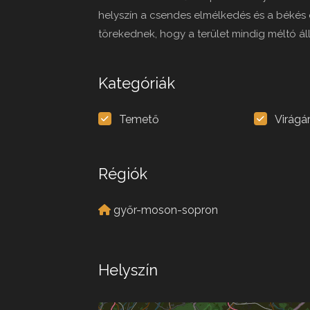
helyszín a csendes elmélkedés és a békés e
törekednek, hogy a terület mindig méltó á
Kategóriák
Temető
Virágá
Régiók
győr-moson-sopron
Helyszín