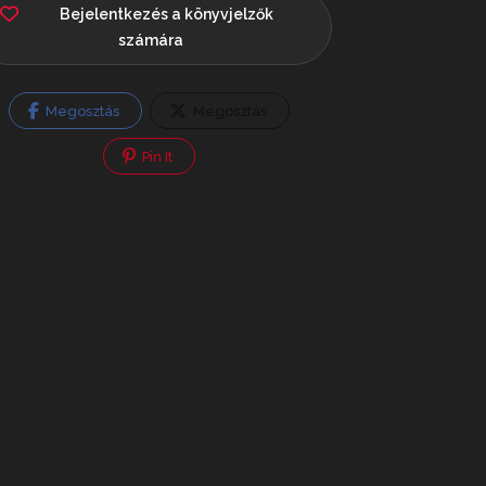
Bejelentkezés a könyvjelzők
számára
Megosztás
Megosztás
Pin It