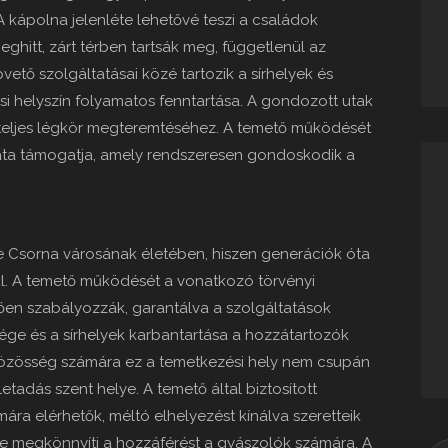
A kápolna jelenléte lehetővé teszi a családok
ghitt, zárt térben tartsák meg, függetlenül az
vető szolgáltatásai közé tartozik a sírhelyek és
ési helyszín folyamatos fenntartása. A gondozott utak
tteljes légkör megteremtéséhez. A temető működését
ata támogatja, amely rendszeresen gondoskodik a
e Csorna városának életében, hiszen generációk óta
ül. A temető működését a vonatkozó törvényi
ően szabályozzák, garantálva a szolgáltatások
sége és a sírhelyek karbantartása a hozzátartozók
 közösség számára ez a temetkezési hely nem csupán
etadás szent helye. A temető által biztosított
mára elérhetők, méltó elhelyezést kínálva szeretteik
e megkönnyíti a hozzáférést a gyászolók számára. A