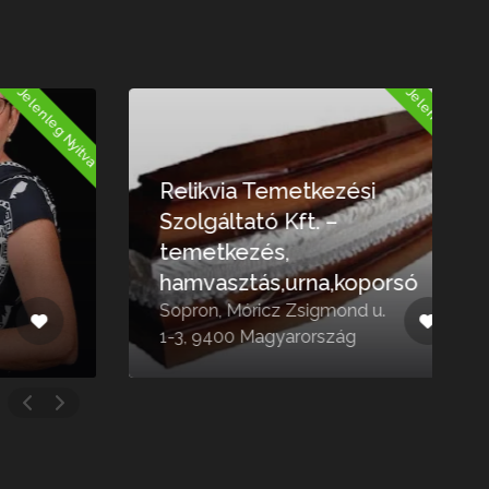
Nyitva
Jelenleg Nyitva
Relikvia Temetkezési
Szolgáltató Kft. –
temetkezés,
hamvasztás,urna,koporsó
Sopron, Móricz Zsigmond u.
G
1-3, 9400 Magyarország
M