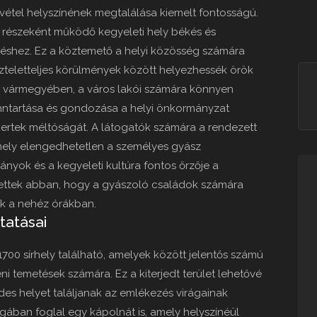
étel helyszínének megtalálása kiemelt fontosságú.
 részeként működő kegyeleti hely békés és
zéshez. Ez a köztemető a helyi közösség számára
iszteletteljes körülmények között helyezhessék örök
 vármegyében, a város lakói számára könnyen
fenntartása és gondozása a helyi önkormányzat
sírkertek méltóságát. A látogatók számára a rendezett
mely elengedhetetlen a személyes gyász
nyok és a kegyeleti kultúra fontos őrzője a
zettek abban, hogy a gyászoló családok számára
k a nehéz órákban.
tatásai
1700 sírhely található, amelyek között jelentős számú
i temetések számára. Ez a kiterjedt terület lehetővé
des helyet találjanak az emlékezés virágainak
agában foglal egy kápolnát is, amely helyszínéül