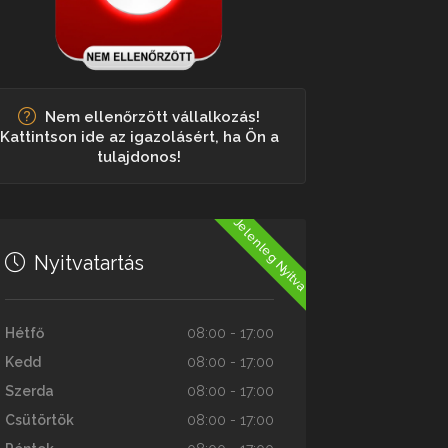
Nem ellenőrzött vállalkozás!
Kattintson ide az igazolásért, ha Ön a
tulajdonos!
Jelenleg Nyitva
Nyitvatartás
Hétfő
08:00 - 17:00
Kedd
08:00 - 17:00
Szerda
08:00 - 17:00
Csütörtök
08:00 - 17:00