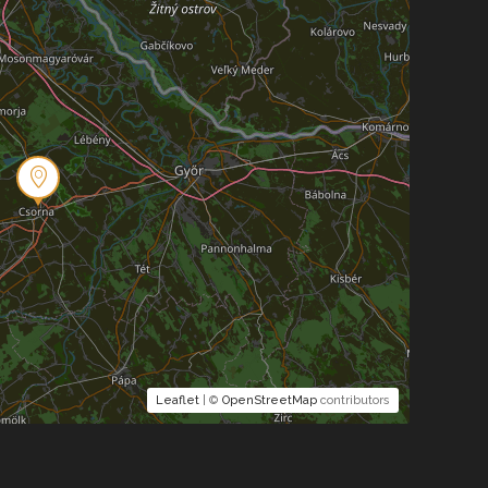
Leaflet
| ©
OpenStreetMap
contributors