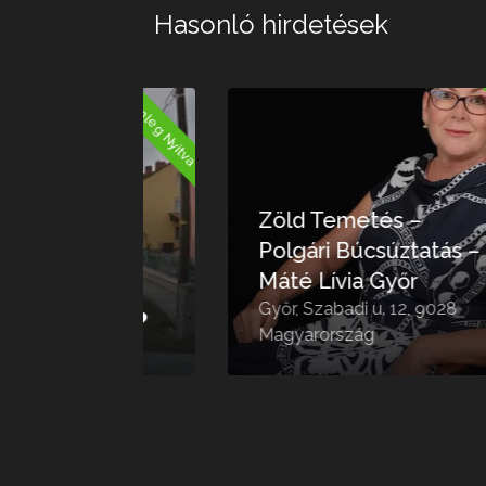
Hasonló hirdetések
Jelenleg Nyitva
Jelenleg 
Zöld Temetés –
Polgári Búcsúztatás –
Máté Lívia Győr
ó
Győr, Szabadi u. 12, 9028
Magyarország