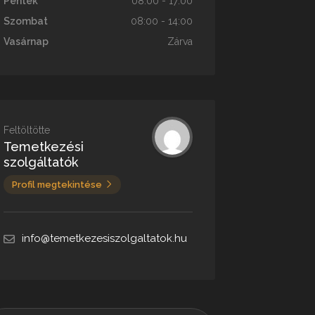
Péntek
08:00 - 17:00
Szombat
08:00 - 14:00
Vasárnap
Zárva
Feltöltötte
Temetkezési
szolgáltatók
Profil megtekintése
info@temetkezesiszolgaltatok.hu