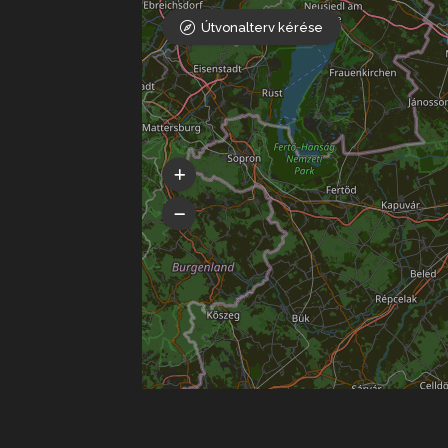
Útvonalterv kérése