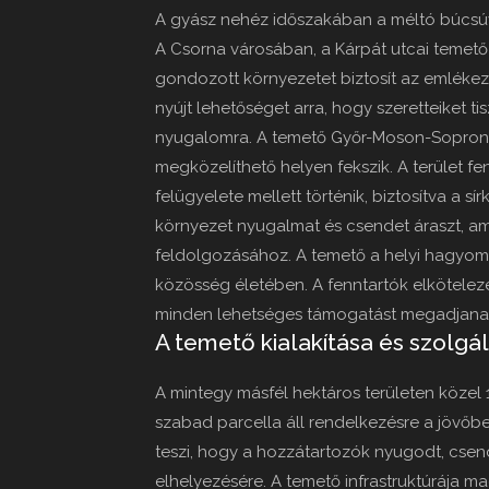
A gyász nehéz időszakában a méltó búcsúv
A Csorna városában, a Kárpát utcai temető
gondozott környezetet biztosít az emléke
nyújt lehetőséget arra, hogy szeretteiket t
nyugalomra. A temető Győr-Moson-Sopron
megközelíthető helyen fekszik. A terület 
felügyelete mellett történik, biztosítva a 
környezet nyugalmat és csendet áraszt, a
feldolgozásához. A temető a helyi hagyomá
közösség életében. A fenntartók elkötele
minden lehetséges támogatást megadjana
A temető kialakítása és szolgál
A mintegy másfél hektáros területen közel 
szabad parcella áll rendelkezésre a jövőben
teszi, hogy a hozzátartozók nyugodt, csen
elhelyezésére. A temető infrastruktúrája m