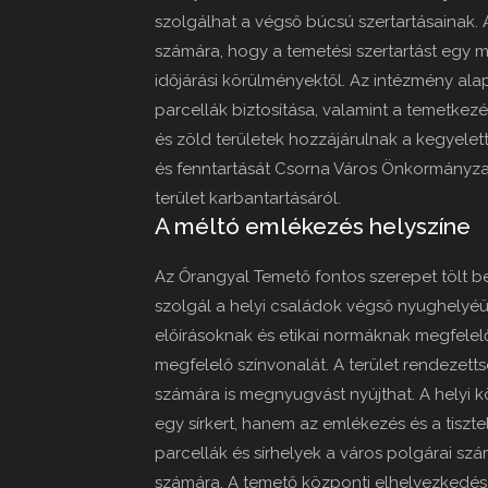
szolgálhat a végső búcsú szertartásainak. 
számára, hogy a temetési szertartást egy me
időjárási körülményektől. Az intézmény alap
parcellák biztosítása, valamint a temetkez
és zöld területek hozzájárulnak a kegyele
és fenntartását Csorna Város Önkormányz
terület karbantartásáról.
A méltó emlékezés helyszíne
Az Őrangyal Temető fontos szerepet tölt b
szolgál a helyi családok végső nyughelyé
előírásoknak és etikai normáknak megfelel
megfelelő színvonalát. A terület rendezett
számára is megnyugvást nyújthat. A helyi
egy sírkert, hanem az emlékezés és a tisztel
parcellák és sírhelyek a város polgárai szá
számára. A temető központi elhelyezkedés