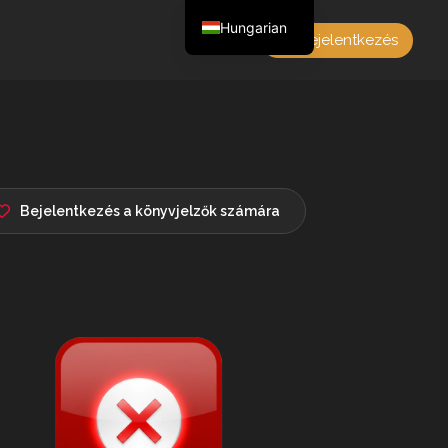
Hungarian
Bejelentkezés
English
Czech
German
Polish
French
Bejelentkezés a könyvjelzők számára