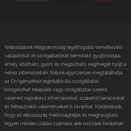
Weboldalunk Magyarország legátfogóbb temetkezési
vállalatokat és szolgáltatókat bemutató gyűjtőoldala,
amely átlátható, gyors és megbízható segítséget nyújt a
nehéz pillanatokban. Nálunk egyszerűen megtalálhatja
az Ön igényeihez leginkább illő szolgáltatót,
böngészhet település vagy szolgáltatás szerint,
valamint naprakész információkat, szakértői tanácsokat
és felhasználói véleményeket is olvashat. Küldetésünk,
hogy az elbúcsúzás méltóságteljes és megnyugtató
legyen minden család számára, akik hozzánk fordulnak.