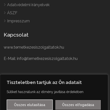
Adatvédelmi irányelvek
ÁSZF
Impresszum
Kapcsolat
www.temetkezesiszolgaltatok.hu
E-Mail: info@temetkezesiszolgaltatok.hu
French
Polish
Tiszteletben tartjuk az Ön adatait
German
© Minden jog fenntartva
Sütiket használunk az élmény javítása érdekében
Czech
English
Összes elutasítása
Összes elfogadása
Hungarian