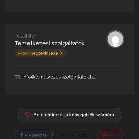
Feltöltötte
Temetkezési szolgáltatók
Profil megtekintése
info@temetkezesiszolgaltatok.hu
Bejelentkezés a könyvjelzők számára
Megosztás
Megosztás
Pin It