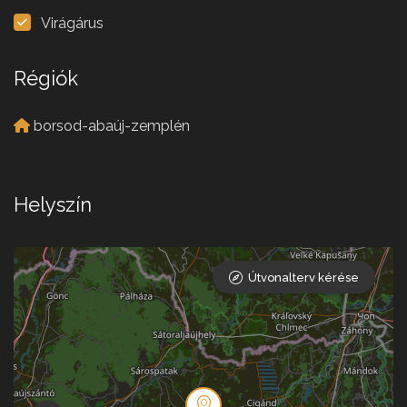
Virágárus
Régiók
borsod-abaúj-zemplén
Helyszín
Útvonalterv kérése