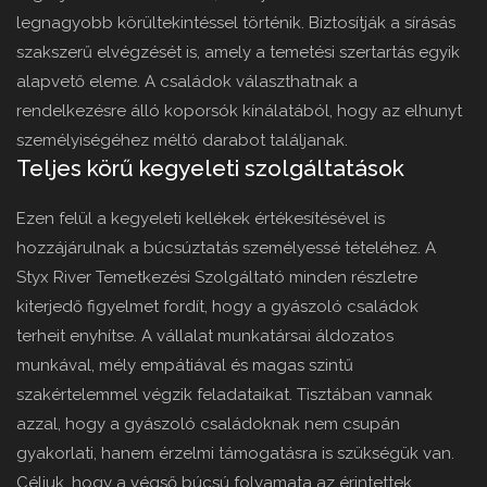
legnagyobb körültekintéssel történik. Biztosítják a sírásás
szakszerű elvégzését is, amely a temetési szertartás egyik
alapvető eleme. A családok választhatnak a
rendelkezésre álló koporsók kínálatából, hogy az elhunyt
személyiségéhez méltó darabot találjanak.
Teljes körű kegyeleti szolgáltatások
Ezen felül a kegyeleti kellékek értékesítésével is
hozzájárulnak a búcsúztatás személyessé tételéhez. A
Styx River Temetkezési Szolgáltató minden részletre
kiterjedő figyelmet fordít, hogy a gyászoló családok
terheit enyhítse. A vállalat munkatársai áldozatos
munkával, mély empátiával és magas szintű
szakértelemmel végzik feladataikat. Tisztában vannak
azzal, hogy a gyászoló családoknak nem csupán
gyakorlati, hanem érzelmi támogatásra is szükségük van.
Céljuk, hogy a végső búcsú folyamata az érintettek