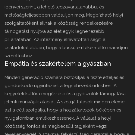
igényei szerint, a lehető legzavartalanabbul és
méltóságteljesebben valósuljon meg. Megbízható helyi
szolgáltatóként állnak a közösség rendelkezésére,
támogatást nyújtva az élet egyik legnehezebb
pillanatában. Az intézmény elhivatottan segíti a
családokat abban, hogy a búcsú emléke méltó maradjon
szerettükhöz.
Empátia és szakértelem a gyászban
Minden generáció számára biztosítják a tiszteletteljes és
gondoskodó ügyintézést a legnehezebb időkben. A
kegyeleti kultúra megőrzése és a gyászolók támogatása
jelenti munkájuk alapját. A szolgáltatások minden eleme
azt a célt szolgálja, hogy a hozzátartozók békében és
nyugalomban emlékezhessenek. A vállalat a helyi
közösség fontos és megbecsült tagjaként végzi
tevékenységét. A szakmai felkészültség garantálja, hogy a