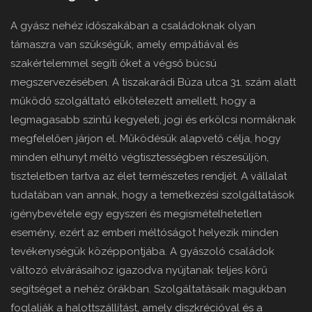
A gyász nehéz időszakában a családoknak olyan
támaszra van szükségük, amely empátiával és
szakértelemmel segíti őket a végső búcsú
megszervezésében. A tiszakarádi Búza utca 31. szám alatt
működő szolgáltató elkötelezett amellett, hogy a
legmagasabb szintű kegyeleti, jogi és erkölcsi normáknak
megfelelően járjon el. Működésük alapvető célja, hogy
minden elhunyt méltó végtisztességben részesüljön,
tiszteletben tartva az élet természetes rendjét. A vállalat
tudatában van annak, hogy a temetkezési szolgáltatások
igénybevétele egy egyszeri és megismételhetetlen
esemény, ezért az emberi méltóságot helyezik minden
tevékenységük középpontjába. A gyászoló családok
változó elvárásaihoz igazodva nyújtanak teljes körű
segítséget a nehéz órákban. Szolgáltatásaik magukban
foglalják a halottszállítást, amely diszkrécióval és a