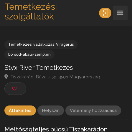
Temetkezési
szolgáltatók
Temetkezési vállalkozás
,
Virágárus
borsod-abaúj-zemplén
Styx River Temetkezés
Tiszakarád, Búza u. 31, 3971 Magyarország
Áttekintés
Helyszín
Vélemény hozzáadása
Méltóságteljes búcsú Tiszakarádon