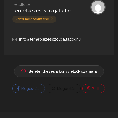
Feltöltötte
Temetkezési szolgáltatók
Profil megtekintése
info@temetkezesiszolgaltatok.hu
Bejelentkezés a könyvjelzők számára
Megosztás
Megosztás
Pin It