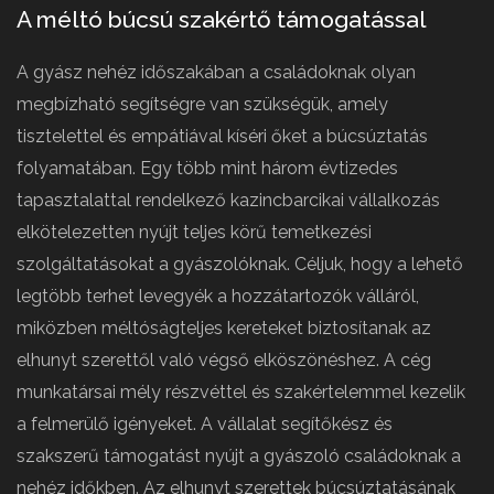
A méltó búcsú szakértő támogatással
A gyász nehéz időszakában a családoknak olyan
megbízható segítségre van szükségük, amely
tisztelettel és empátiával kíséri őket a búcsúztatás
folyamatában. Egy több mint három évtizedes
tapasztalattal rendelkező kazincbarcikai vállalkozás
elkötelezetten nyújt teljes körű temetkezési
szolgáltatásokat a gyászolóknak. Céljuk, hogy a lehető
legtöbb terhet levegyék a hozzátartozók válláról,
miközben méltóságteljes kereteket biztosítanak az
elhunyt szerettől való végső elköszönéshez. A cég
munkatársai mély részvéttel és szakértelemmel kezelik
a felmerülő igényeket. A vállalat segítőkész és
szakszerű támogatást nyújt a gyászoló családoknak a
nehéz időkben. Az elhunyt szerettek búcsúztatásának