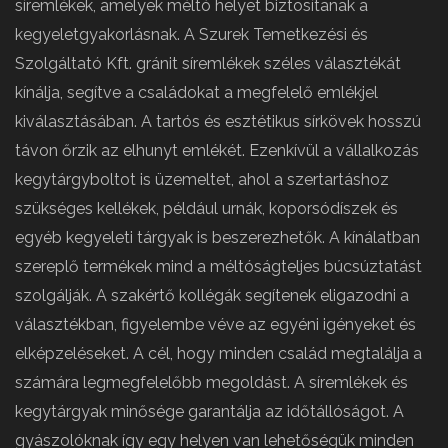
síremlékek, amelyek méltó helyet biztosítanak a
kegyeletgyakorlásnak. A Szurek Temetkezési és
Szolgáltató Kft. gránit síremlékek széles választékát
kínálja, segítve a családokat a megfelelő emlékjel
kiválasztásában. A tartós és esztétikus sírkövek hosszú
távon őrzik az elhunyt emlékét. Ezenkívül a vállalkozás
kegytárgyboltot is üzemeltet, ahol a szertartáshoz
szükséges kellékek, például urnák, koporsódíszek és
egyéb kegyeleti tárgyak is beszerezhetők. A kínálatban
szereplő termékek mind a méltóságteljes búcsúztatást
szolgálják. A szakértő kollégák segítenek eligazodni a
választékban, figyelembe véve az egyéni igényeket és
elképzeléseket. A cél, hogy minden család megtalálja a
számára legmegfelelőbb megoldást. A síremlékek és
kegytárgyak minősége garantálja az időtállóságot. A
gyászolóknak így egy helyen van lehetőségük minden