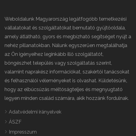
Weboldalunk Magyarország legátfogóbb temetkezési
vállalatokat és szolgáltatókat bemutató gyűjtőoldala,
amely átlátható, gyors és megbízható segítséget nyújt a
nehéz pillanatokban. Nálunk egyszerűen megtalálhatja
az Ön igényeihez leginkább illő szolgáltatót,
böngészhet település vagy szolgáltatás szerint,
valamint naprakész információkat, szakértői tanácsokat
és felhasználói véleményeket is olvashat. Küldetésünk,
hogy az elbúcsúzás méltóságteljes és megnyugtató
legyen minden család számára, akik hozzánk fordulnak.
Adatvédelmi irányelvek
ÁSZF
Impresszum