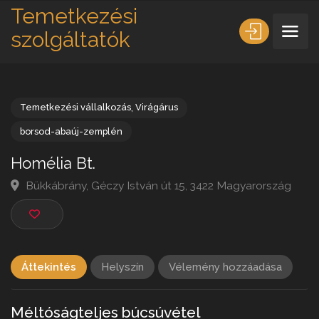
Temetkezési
szolgáltatók
Temetkezési vállalkozás
,
Virágárus
borsod-abaúj-zemplén
Homélia Bt.
Bükkábrány, Géczy István út 15, 3422 Magyarország
Áttekintés
Helyszín
Vélemény hozzáadása
Méltóságteljes búcsúvétel