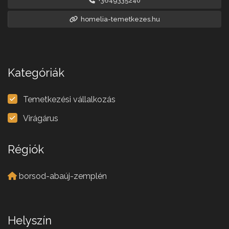
+3649335240
homelia-temetkezes.hu
Kategóriák
Temetkezési vállalkozás
Virágárus
Régiók
borsod-abaúj-zemplén
Helyszín