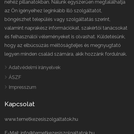
nehéz pillanatokban. Nálunk egyszerűen megtalálhatja
az Ön igényeihez leginkább illő szolgáltatót,
böngészhet település vagy szolgáltatás szerint,
valamint naprakész információkat, szakértői tanácsokat
és felhasználói véleményeket is olvashat. Küldetésünk,
hogy az elbúcsúzás méltóságteljes és megnyugtató
legyen minden család számára, akik hozzánk fordulnak.
Adatvédelmi irányelvek
ÁSZF
Impresszum
Kapcsolat
www.temetkezesiszolgaltatok.hu
E-Mail: info@temetkezesiszolgaltatok.hu