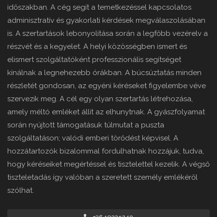
időszakban. A cég segít a temetkezéssel kapcsolatos
adminisztratív és gyakorlati kérdések megválaszolásában
is. A szertartások lebonyolítása során a legfőbb vezérelv a
részvét és a kegyelet. A helyi közösségben ismert és
elismert szolgáltatóként professzionális segítséget
kínálnak a legnehezebb órákban. A búcsúztatás minden
részletét gondosan, az egyéni kéréseket figyelembe véve
szervezik meg. A cél egy olyan szertartás létrehozása,
amely méltó emléket állít az elhunytnak. A gyászfolyamat
során nyújtott támogatásuk túlmutat a puszta
szolgáltatáson; valódi emberi törődést képvisel. A
hozzátartozók bizalommal fordulhatnak hozzájuk, tudva,
hogy kéréseiket megértéssel és tisztelettel kezelik. A végső
tiszteletadás így valóban a szeretett személy emlékéről
szólhat.