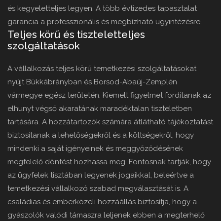
és kegyeletteljes legyen. A több évtizedes tapasztalat
garancia a professzionális és megbízható ügyintézésre.
Teljes körű és tiszteletteljes
szolgáltatások
A vállalkozás teljes körű temetkezési szolgáltatásokat
nyújt Bükkábrányban és Borsod-Abaúj-Zemplén
vármegye egész területén. Kiemelt figyelmet fordítanak az
elhunyt végső akaratának maradéktalan tiszteletben
tartására. A hozzátartozók számára átlátható tájékoztatást
biztosítanak a lehetőségekről és a költségekről, hogy
mindenki a saját igényeinek és meggyőződésének
megfelelő döntést hozhassa meg. Fontosnak tartják, hogy
az ügyfelek tisztában legyenek jogaikkal, beleértve a
temetkezési vállalkozó szabad megválasztását is. A
családias és emberközeli hozzáállás biztosítja, hogy a
gyászolók valódi támaszra leljenek ebben a megterhelő