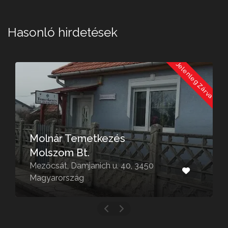
Hasonló hirdetések
a
Jelenleg Zárva
Molnár Temetkezés
Molszom Bt.
Mezőcsát, Damjanich u. 40, 3450
Magyarország