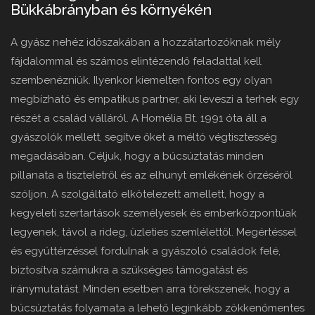
Bükkábrányban és környékén
A gyász nehéz időszakában a hozzátartozóknak mély
fájdalommal és számos elintézendő feladattal kell
szembenézniük. Ilyenkor kiemelten fontos egy olyan
megbízható és empatikus partner, aki leveszi a terhek egy
részét a család válláról. A Homélia Bt. 1991 óta áll a
gyászolók mellett, segítve őket a méltó végtisztesség
megadásában. Céljuk, hogy a búcsúztatás minden
pillanata a tiszteletről és az elhunyt emlékének őrzéséről
szóljon. A szolgáltató elkötelezett amellett, hogy a
kegyeleti szertartások személyesek és emberközpontúak
legyenek, távol a rideg, üzleties szemlélettől. Megértéssel
és együttérzéssel fordulnak a gyászoló családok felé,
biztosítva számukra a szükséges támogatást és
iránymutatást. Minden esetben arra törekszenek, hogy a
búcsúztatás folyamata a lehető leginkább zökkenőmentes