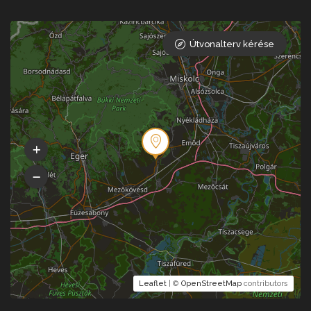
Útvonalterv kérése
Leaflet
| ©
OpenStreetMap
contributors