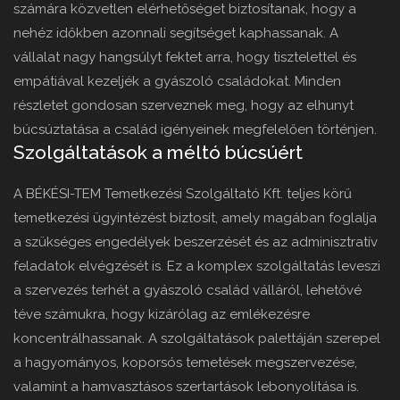
számára közvetlen elérhetőséget biztosítanak, hogy a
nehéz időkben azonnali segítséget kaphassanak. A
vállalat nagy hangsúlyt fektet arra, hogy tisztelettel és
empátiával kezeljék a gyászoló családokat. Minden
részletet gondosan szerveznek meg, hogy az elhunyt
búcsúztatása a család igényeinek megfelelően történjen.
Szolgáltatások a méltó búcsúért
A BÉKÉSI-TEM Temetkezési Szolgáltató Kft. teljes körű
temetkezési ügyintézést biztosít, amely magában foglalja
a szükséges engedélyek beszerzését és az adminisztratív
feladatok elvégzését is. Ez a komplex szolgáltatás leveszi
a szervezés terhét a gyászoló család válláról, lehetővé
téve számukra, hogy kizárólag az emlékezésre
koncentrálhassanak. A szolgáltatások palettáján szerepel
a hagyományos, koporsós temetések megszervezése,
valamint a hamvasztásos szertartások lebonyolítása is.