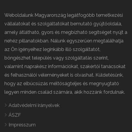
Weboldalunk Magyarország legátfogóbb temetkezési
vállalatokat és szolgáltatókat bemutató gyűjtőoldala,
amely átlátható, gyors és megbízható segítséget nyújt a
nehéz pillanatokban. Nálunk egyszerűen megtalálhatja
az Ön igényeihez leginkább illő szolgáltatót,
böngészhet település vagy szolgáltatás szerint,
valamint naprakész információkat, szakértői tanácsokat
és felhasználói véleményeket is olvashat. Küldetésünk,
hogy az elbúcsúzás méltóságteljes és megnyugtató
legyen minden család számára, akik hozzánk fordulnak.
Adatvédelmi irányelvek
ÁSZF
Impresszum