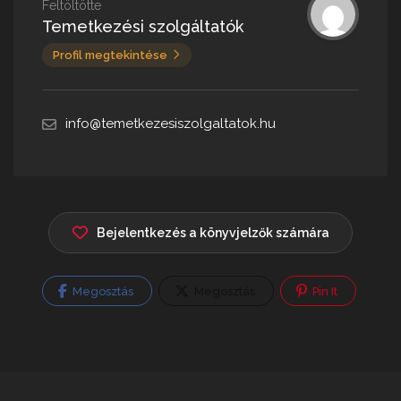
Feltöltötte
Temetkezési szolgáltatók
Profil megtekintése
info@temetkezesiszolgaltatok.hu
Bejelentkezés a könyvjelzők számára
Megosztás
Megosztás
Pin It