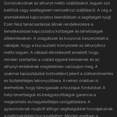
Gondoskodnak az elhunyt méltó szállításáról, legyen szó
belföldi vagy esetlegesen nemzetközi szállításról. A cég a
síremlékekkel kapcsolatos teendőkben is segítséget nyújt.
Ezen felül tanácsadással állnak rendelkezésre a
temetkezéssel kapcsolatos költségek és lehetőségek
áttekintésében. A virágdíszek és koszorúk beszerzését is
vállalják, hogy a búcsúztató környezete az elhunythoz
méltó legyen. A vállalat elkötelezett amellett, hogy
minden szertartás a család egyedi kéréseinek és az
elhunyt emlékének megfelelően valósuljon meg. A
szakmai tapasztalatuk biztosítékot jelent a zökkenőmentes
és tiszteletteljes lebonyolításra. A nehéz órákban is
elérhetőek, hogy támogassák a hozzájuk fordulókat. A
helyi ismertségük és beágyazottságuk garancia a
megbízható és kegyeletteljes szolgáltatásra. A
gyászolóknak nyújtott átfogó segítségükkel hozzájárulnak
a méltóságteljes búcsúvételhez. Minden esetben a