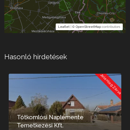
Leaflet
| ©
OpenStreetMap
contributors
Hasonló hirdetések
a
Jelenleg Zárva
Tótkomlósi Naplemente
Temetkezési Kft.