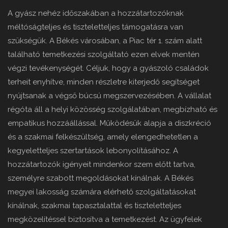
A gyász nehéz időszakában a hozzátartozóknak
méltóságteljes és tiszteletteljes támogatásra van
szükségük. A Békés városában, a Piac tér 1. szám alatt
található temetkezési szolgáltató ezen elvek mentén
végzi tevékenységét. Céljuk, hogy a gyászoló családok
terheit enyhítve, minden részletre kiterjedő segítséget
nyújtsanak a végső búcsú megszervezésében. A vállalat
régóta áll a helyi közösség szolgálatában, megbízható és
empatikus hozzáállással. Működésük alapja a diszkréció
és a szakmai felkészültség, amely elengedhetetlen a
kegyeletteljes szertartások lebonyolításához. A
hozzátartozók igényeit mindenkor szem előtt tartva,
személyre szabott megoldásokat kínálnak. A Békés
megyei lakosság számára elérhető szolgáltatásokat
kínálnak, szakmai tapasztalattal és tiszteletteljes
megközelítéssel biztosítva a temetkezést. Az ügyfelek