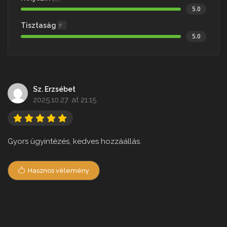
5.0
Tisztaság
5.0
Sz. Erzsébet
2025.10.27. at 21:15
Gyors ügyintézés, kedves hozzáállás.
Hasznos vélemény