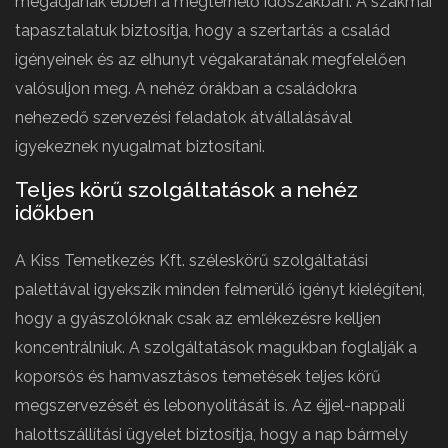
megadjanak ebben a megterhelő időszakban. A szakmai
tapasztalatuk biztosítja, hogy a szertartás a család
igényeinek és az elhunyt végakaratának megfelelően
valósuljon meg. A nehéz órákban a családokra
nehezedő szervezési feladatok átvállalásával
igyekeznek nyugalmat biztosítani.
Teljes körű szolgáltatások a nehéz
időkben
A Kiss Temetkezés Kft. széleskörű szolgáltatási
palettával igyekszik minden felmerülő igényt kielégíteni,
hogy a gyászolóknak csak az emlékezésre kelljen
koncentrálniuk. A szolgáltatások magukban foglalják a
koporsós és hamvasztásos temetések teljes körű
megszervezését és lebonyolítását is. Az éjjel-nappali
halottszállítási ügyelet biztosítja, hogy a nap bármely