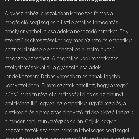
A gyász nehéz időszakában kiemelten fontos a
megfelelő segítség és a tiszteletteljes támogatás,
amely enyhítheti a családokra nehezedő terheket. Egy
szerettünk elvesztésekor egy megbízható és empatikus
partner jelenléte elengedhetetlen a méltó búcsú
megszervezéséhez. A cég teljes körű temetkezési
szolgáltatásokkal áll a gyászoló családok
rendelkezésére Dabas városában és annak tágabb
környezetében. Elkötelezettek amellett, hogy a végső
búcsú minden részlete méltóságteljes és az elhunyt
emlékéhez illő legyen. Az empatikus ügyfélkezelés, a
diszkréció és a precizitás alapvető értékeik közé tartozik
a mindennapi munkavégzés során. Céljuk, hogy a
hozzátartozók számára minden lehetséges segítséget