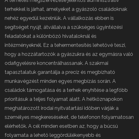
A temetés megszervezése jelentős adminisztratív
terhekkel is járhat, amelyeket a gyászoló családoknak
nehéz egyedül kezelniük. A vállalkozás ebben is
segítséget nyújt, átvállalva a szükséges ügyintézési
feladatokat a különböző hivataloknál és
intézményeknél. Ez a tehermentesítés lehetővé teszi,
hogy a hozzátartozók a gyászukra és az egymásra való
odafigyelésre koncentrálhassanak. A szakmai
tapasztalatuk garantálja a precíz és megbízható
munkavégzést minden egyes megbízás során. A
családok támogatása és a terhek enyhítése a legfőbb
prioritásuk a teljes folyamat alatt. A hétköznapokon
meghatározott irodai nyitvatartási időben várják a
személyes megkereséseket, de telefonon folyamatosan
elérhetők. A cél minden esetben az, hogy a búcsú
folyamata a lehető leggördülékenyebb és