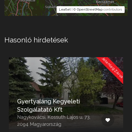
Leaflet
| ©
OpenStreetMap
contributors
Hasonló hirdetések
a
Jelenleg Zárva
Gyertyaláng Kegyeleti
Szolgálatató Kft
Nagykovácsi, Kossuth Lajos u. 73,
2094 Magyarország