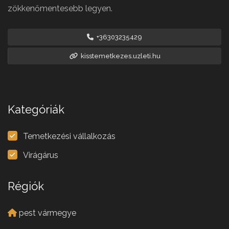
zökkenőmentesebb legyen.
+36303235429
kisstemetkezes.uzleti.hu
Kategóriák
Temetkezési vállalkozás
Virágárus
Régiók
pest vármegye