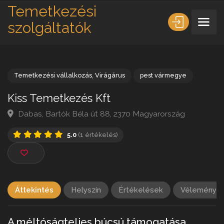
Temetkezési
szolgáltatók
Temetkezési vállalkozás
,
Virágárus
pest vármegye
Kiss Temetkezés Kft
Dabas, Bartók Béla út 88, 2370 Magyarország
5.0
(1 értékelés)
Áttekintés
Helyszín
Értékelések
Vélemény h
A méltóságteljes búcsú támogatása