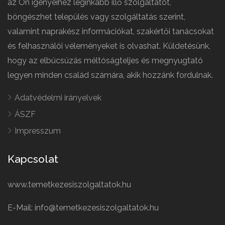
az Ön igényeihez leginkább illő szolgáltatót,
böngészhet település vagy szolgáltatás szerint,
valamint naprakész információkat, szakértői tanácsokat
és felhasználói véleményeket is olvashat. Küldetésünk,
hogy az elbúcsúzás méltóságteljes és megnyugtató
legyen minden család számára, akik hozzánk fordulnak.
Adatvédelmi irányelvek
ÁSZF
Impresszum
Kapcsolat
www.temetkezesiszolgaltatok.hu
E-Mail: info@temetkezesiszolgaltatok.hu