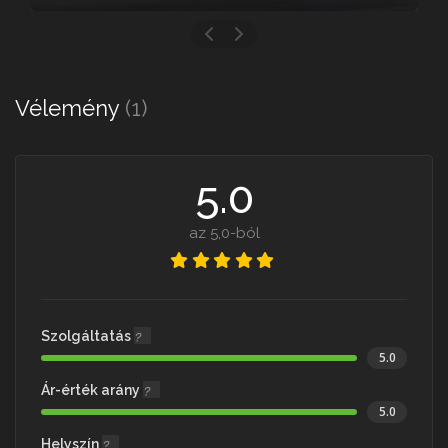
Vélemény
(1)
5.0
az 5,0-ból
Szolgáltatás
5.0
Ár-érték arány
5.0
Helyszín