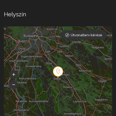
Helyszín
Útvonalterv kérése