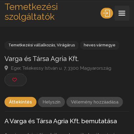
Temetkezési
szolgáltatók
Temetkezési vállalkozás
,
Virágárus
heves vármegye
Varga és Társa Agria Kft.
Eger, Telekessy István u. 7, 3300 Magyarország
Áttekintés
Helyszín
Vélemény hozzáadása
A Varga és Társa Agria Kft. bemutatása