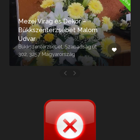
Mezei Virág és Dekor –
Bükkszenterzsébet Malom
Udvar
Bükkszenterzsébet, Szabadság út
302, 3257 Magyarország