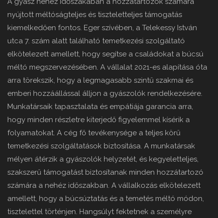
A gyász nehéz időszakában a hozzátartozók számára
nyújtott méltóságteljes és tiszteletteljes támogatás
kiemelkedően fontos. Eger szívében, a Telekessy István
utca 7. szám alatt található temetkezési szolgáltató
elkötelezett amellett, hogy segítse a családokat a búcsú
méltó megszervezésében. A vállalat 2021-es alapítása óta
arra törekszik, hogy a legmagasabb szintű szakmai és
emberi hozzáállással álljon a gyászolók rendelkezésére.
Munkatársaik tapasztalata és empátiája garancia arra,
hogy minden részletre kiterjedő figyelemmel kísérik a
folyamatokat. A cég fő tevékenysége a teljes körű
temetkezési szolgáltatások biztosítása. A munkatársak
mélyen átérzik a gyászolók helyzetét, és kegyeletteljes,
szakszerű támogatást biztosítanak minden hozzátartozó
számára a nehéz időszakban. A vállalkozás elkötelezett
amellett, hogy a búcsúztatás és a temetés méltó módon,
tisztelettel történjen. Hangsúlyt fektetnek a személyre