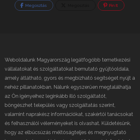
Megosztás
Megosztás
Pin It
Weboldalunk Magyarország legátfogóbb temetkezési
vállalatokat és szolgáltatókat bemutató gyűjtőoldala,
amely átlátható, gyors és megbízható segítséget nyújt a
nehéz pillanatokban. Nálunk egyszerűen megtalálhatja
az Ön igényeihez leginkább illő szolgáltatót,
böngészhet település vagy szolgáltatás szerint,
valamint naprakész információkat, szakértői tanácsokat
és felhasználói véleményeket is olvashat. Küldetésünk,
hogy az elbúcsúzás méltóságteljes és megnyugtató