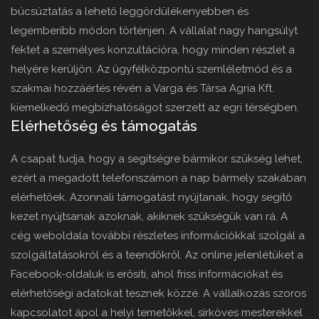
búcsúztatás a lehető leggördülékenyebben és
legemberibb módon történjen. A vállalat nagy hangsúlyt
fektet a személyes konzultációra, hogy minden részlet a
helyére kerüljön. Az ügyfélközpontú szemléletmód és a
szakmai hozzáértés révén a Varga és Társa Agria Kft.
kiemelkedő megbízhatóságot szerzett az egri térségben.
Elérhetőség és támogatás
A csapat tudja, hogy a segítségre bármikor szükség lehet,
ezért a megadott telefonszámon a nap bármely szakában
elérhetőek. Azonnali támogatást nyújtanak, hogy segítő
kezet nyújtsanak azoknak, akiknek szükségük van rá. A
cég weboldala további részletes információkkal szolgál a
szolgáltatásokról és a teendőkről. Az online jelenlétüket a
Facebook-oldaluk is erősíti, ahol friss információkat és
elérhetőségi adatokat tesznek közzé. A vállalkozás szoros
kapcsolatot ápol a helyi temetőkkel, sírköves mesterekkel