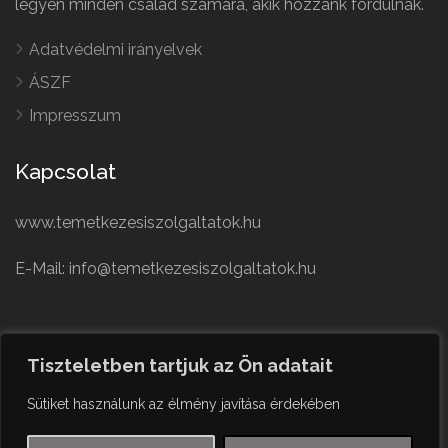
legyen minden család számára, akik hozzánk fordulnak.
Adatvédelmi irányelvek
ÁSZF
Impresszum
Kapcsolat
www.temetkezesiszolgaltatok.hu
E-Mail: info@temetkezesiszolgaltatok.hu
French
Polish
Tiszteletben tartjuk az Ön adatait
German
© Minden jog fenntartva
Sütiket használunk az élmény javítása érdekében
Czech
English