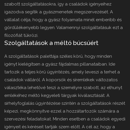
szabott szolgáltatásokra, így a családok igényeihez
igazodva segítik a gyászmenetek megszervezését. A
vállalat célja, hogy a gyász folyamata minél emberibb és
gördülékenyebb legyen. Valamennyi szolgáltatásuk ezt a
filozófiát tükrözi.
Szolgáltatások a méltó búcsúért
A szolgáltatások palettája széles körű, hogy minden
igényt kielégítsen a gyász fájdalmas pillanataiban. Ide
tartozik a teljes körű ügyintézés, amely leveszi a terhet a
családok válláról. A koporsók és síremlékek változatos
választéka lehetővé teszi a személyre szabott, az elhunyt
emlékéhez méltó kegyeleti tárgyak kiválasztását. A
sírhelyfoglalás ügyintézése szintén a szolgáltatások részét
képezi, megkönnyítve ezzel a hozzátartozók számára a
szervezési feladatokat. Minden esetben a családok egyedi
igényeit és kéréseit tartják szem előtt. A cél az, hogy a