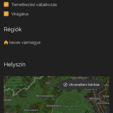
Temetkezési vállalkozás
Virágárus
Régiók
heves vármegye
Helyszín
Útvonalterv kérése