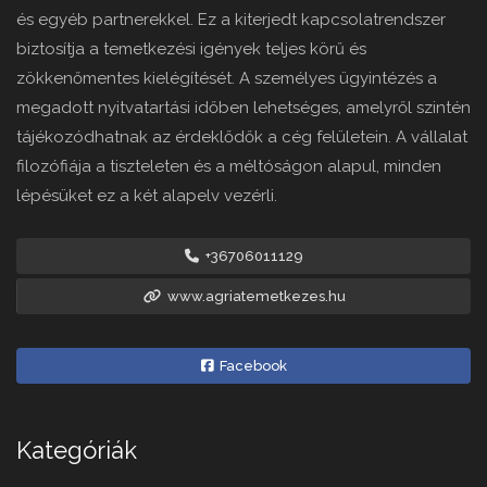
és egyéb partnerekkel. Ez a kiterjedt kapcsolatrendszer
biztosítja a temetkezési igények teljes körű és
zökkenőmentes kielégítését. A személyes ügyintézés a
megadott nyitvatartási időben lehetséges, amelyről szintén
tájékozódhatnak az érdeklődők a cég felületein. A vállalat
filozófiája a tiszteleten és a méltóságon alapul, minden
lépésüket ez a két alapelv vezérli.
+36706011129
www.agriatemetkezes.hu
Facebook
Kategóriák