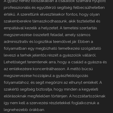
A gyász nehéz időszakában a családok számára nyújtott
professzionális és együttérző segítség felbecsülhetetlen
értékű. A szerettünk elvesztésekor fontos, hogy olyan
szakemberekre támaszkodhassunk, akik tisztelettel és
empátiával kezelik a helyzetet. A temetési szertartás
megszervezése összetett feladat, amely számos
adminisztratív és logisztikai teendővel jár. Ebben a
folyamatban egy megbízható temetkezési szolgáltató
leveszi a terhek jelentős részét a gyászolók válláról.
Lehetőséget teremtenek arra, hogy a család a gyászra és
az emlékezésre koncentrálhasson. A méltó búcsú
megszervezése hozzájárul a gyászfeldolgozás
folyamatához, és segít megőrizni az elhunyt emlékét. A
szakértő segítség biztosítja, hogy minden a kegyeleti
előírásoknak megfelelően történjen. A hozzátartozóknak
így nem kell a szervezési részletekkel foglalkozniuk a
legnehezebb órákban.