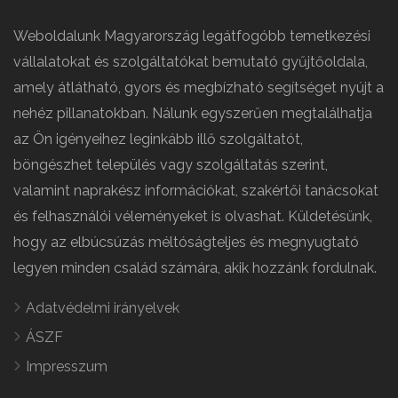
Weboldalunk Magyarország legátfogóbb temetkezési
vállalatokat és szolgáltatókat bemutató gyűjtőoldala,
amely átlátható, gyors és megbízható segítséget nyújt a
nehéz pillanatokban. Nálunk egyszerűen megtalálhatja
az Ön igényeihez leginkább illő szolgáltatót,
böngészhet település vagy szolgáltatás szerint,
valamint naprakész információkat, szakértői tanácsokat
és felhasználói véleményeket is olvashat. Küldetésünk,
hogy az elbúcsúzás méltóságteljes és megnyugtató
legyen minden család számára, akik hozzánk fordulnak.
Adatvédelmi irányelvek
ÁSZF
Impresszum