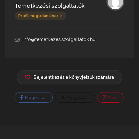
Temetkezési szolgáltatók
Profil megtekintése
info@temetkezesiszolgaltatok.hu
Bejelentkezés a könyvjelzők számára
Megosztás
Megosztás
Pin It