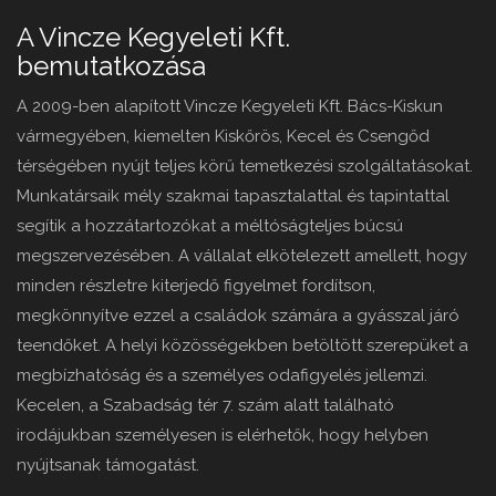
A Vincze Kegyeleti Kft.
bemutatkozása
A 2009-ben alapított Vincze Kegyeleti Kft. Bács-Kiskun
vármegyében, kiemelten Kiskőrös, Kecel és Csengőd
térségében nyújt teljes körű temetkezési szolgáltatásokat.
Munkatársaik mély szakmai tapasztalattal és tapintattal
segítik a hozzátartozókat a méltóságteljes búcsú
megszervezésében. A vállalat elkötelezett amellett, hogy
minden részletre kiterjedő figyelmet fordítson,
megkönnyítve ezzel a családok számára a gyásszal járó
teendőket. A helyi közösségekben betöltött szerepüket a
megbízhatóság és a személyes odafigyelés jellemzi.
Kecelen, a Szabadság tér 7. szám alatt található
irodájukban személyesen is elérhetők, hogy helyben
nyújtsanak támogatást.