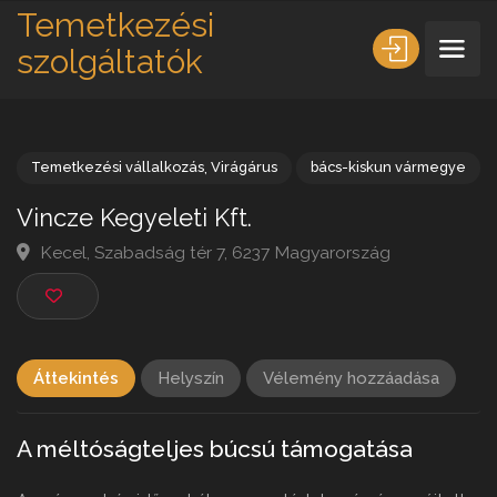
Temetkezési
szolgáltatók
Temetkezési vállalkozás
,
Virágárus
bács-kiskun vármeg
Vincze Kegyeleti Kft.
Kecel, Szabadság tér 7, 6237 Magyarország
Áttekintés
Helyszín
Vélemény hozzáadása
A méltóságteljes búcsú támogatása