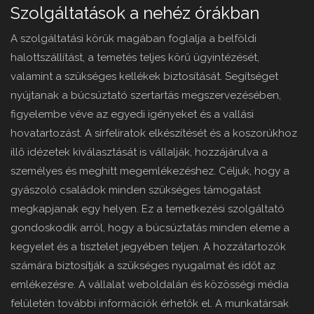
Szolgáltatások a nehéz órákban
A szolgáltatási körük magában foglalja a belföldi
halottszállítást, a temetés teljes körű ügyintézését,
valamint a szükséges kellékek biztosítását. Segítséget
nyújtanak a búcsúztató szertartás megszervezésében,
figyelembe véve az egyedi igényeket és a vallási
hovatartozást. A sírfeliratok elkészítését és a koszorúkhoz
illő idézetek kiválasztását is vállalják, hozzájárulva a
személyes és meghitt megemlékezéshez. Céljuk, hogy a
gyászoló családok minden szükséges támogatást
megkapjanak egy helyen. Ez a temetkezési szolgáltató
gondoskodik arról, hogy a búcsúztatás minden eleme a
kegyelet és a tisztelet jegyében teljen. A hozzátartozók
számára biztosítják a szükséges nyugalmat és időt az
emlékezésre. A vállalat weboldalán és közösségi média
felületén további információk érhetők el. A munkatársak