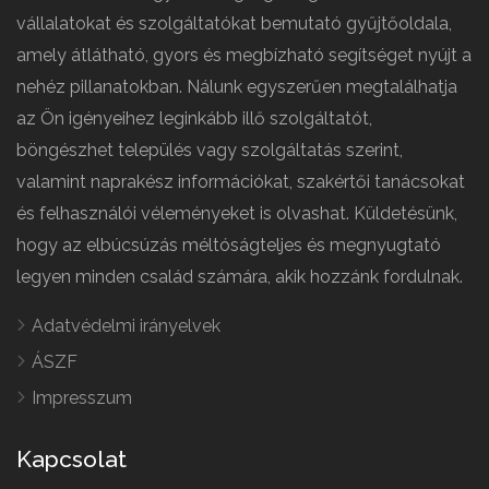
vállalatokat és szolgáltatókat bemutató gyűjtőoldala,
amely átlátható, gyors és megbízható segítséget nyújt a
nehéz pillanatokban. Nálunk egyszerűen megtalálhatja
az Ön igényeihez leginkább illő szolgáltatót,
böngészhet település vagy szolgáltatás szerint,
valamint naprakész információkat, szakértői tanácsokat
és felhasználói véleményeket is olvashat. Küldetésünk,
hogy az elbúcsúzás méltóságteljes és megnyugtató
legyen minden család számára, akik hozzánk fordulnak.
Adatvédelmi irányelvek
ÁSZF
Impresszum
Kapcsolat