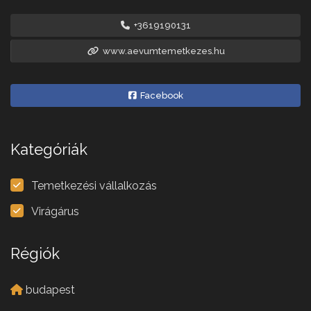
+3619190131
www.aevumtemetkezes.hu
Facebook
Kategóriák
Temetkezési vállalkozás
Virágárus
Régiók
budapest