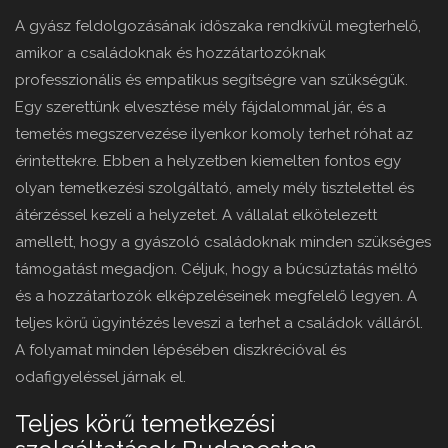
A gyász feldolgozásának időszaka rendkívül megterhelő,
amikor a családoknak és hozzátartozóknak
professzionális és empatikus segítségre van szükségük.
Egy szerettünk elvesztése mély fájdalommal jár, és a
temetés megszervezése ilyenkor komoly terhet róhat az
érintettekre. Ebben a helyzetben kiemelten fontos egy
olyan temetkezési szolgáltató, amely mély tisztelettel és
átérzéssel kezeli a helyzetet. A vállalat elkötelezett
amellett, hogy a gyászoló családoknak minden szükséges
támogatást megadjon. Céljuk, hogy a búcsúztatás méltó
és a hozzátartozók elképzeléseinek megfelelő legyen. A
teljes körű ügyintézés leveszi a terhet a családok válláról.
A folyamat minden lépésében diszkrécióval és
odafigyeléssel járnak el.
Teljes körű temetkezési