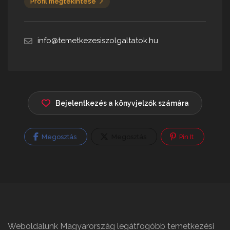
Profil megtekintése
info@temetkezesiszolgaltatok.hu
Bejelentkezés a könyvjelzők számára
Megosztás
Megosztás
Pin It
Weboldalunk Magyarország legátfogóbb temetkezési