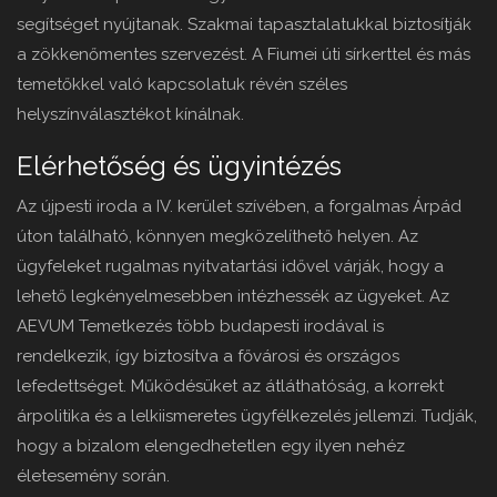
segítséget nyújtanak. Szakmai tapasztalatukkal biztosítják
a zökkenőmentes szervezést. A Fiumei úti sírkerttel és más
temetőkkel való kapcsolatuk révén széles
helyszínválasztékot kínálnak.
Elérhetőség és ügyintézés
Az újpesti iroda a IV. kerület szívében, a forgalmas Árpád
úton található, könnyen megközelíthető helyen. Az
ügyfeleket rugalmas nyitvatartási idővel várják, hogy a
lehető legkényelmesebben intézhessék az ügyeket. Az
AEVUM Temetkezés több budapesti irodával is
rendelkezik, így biztosítva a fővárosi és országos
lefedettséget. Működésüket az átláthatóság, a korrekt
árpolitika és a lelkiismeretes ügyfélkezelés jellemzi. Tudják,
hogy a bizalom elengedhetetlen egy ilyen nehéz
életesemény során.