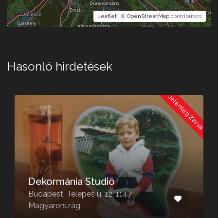
Leaflet
| ©
OpenStreetMap
contributors
Hasonló hirdetések
a
Jelenleg Zárva
Dekormánia Studió
Budapest, Telepes u. 12, 1147
Magyarország