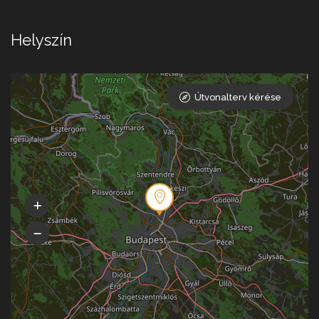
Helyszín
Útvonalterv kérése