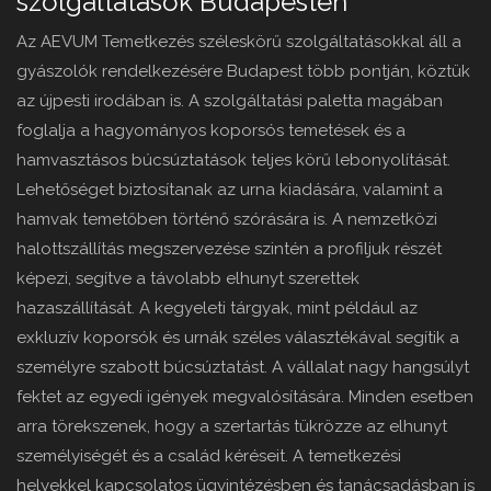
szolgáltatások Budapesten
Az AEVUM Temetkezés széleskörű szolgáltatásokkal áll a
gyászolók rendelkezésére Budapest több pontján, köztük
az újpesti irodában is. A szolgáltatási paletta magában
foglalja a hagyományos koporsós temetések és a
hamvasztásos búcsúztatások teljes körű lebonyolítását.
Lehetőséget biztosítanak az urna kiadására, valamint a
hamvak temetőben történő szórására is. A nemzetközi
halottszállítás megszervezése szintén a profiljuk részét
képezi, segítve a távolabb elhunyt szerettek
hazaszállítását. A kegyeleti tárgyak, mint például az
exkluzív koporsók és urnák széles választékával segítik a
személyre szabott búcsúztatást. A vállalat nagy hangsúlyt
fektet az egyedi igények megvalósítására. Minden esetben
arra törekszenek, hogy a szertartás tükrözze az elhunyt
személyiségét és a család kéréseit. A temetkezési
helyekkel kapcsolatos ügyintézésben és tanácsadásban is