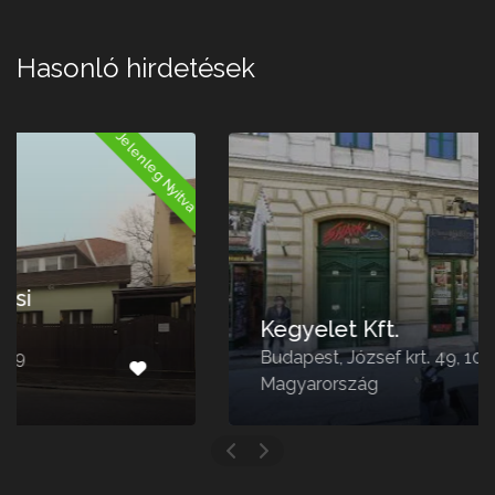
Hasonló hirdetések
a
Jelenleg Nyitva
Kegyelet Kft.
Budapest, József krt. 49, 1085
Magyarország