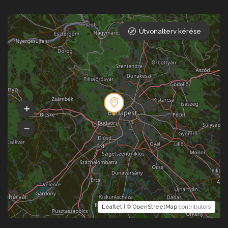
Útvonalterv kérése
Leaflet
| ©
OpenStreetMap
contributors