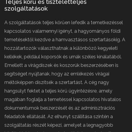
Teljes körű és tiszteletteljes
szolgáltatások
A szolgáltatások teljes körűen lefedik a temetkezéssel
kapcsolatos valamennyi igényt, a hagyományos földi
temetésektől kezdve a hamvasztásos szertartásokig. A
hozzátartozók választhatnak a különböző kegyeleti
kellékek, például koporsók és urnák széles kínálatából.
Emellett a virágdíszek és koszorúk beszerzésében is
segítséget nyújtanak, hogy az emlékezés virágai
méltóképpen díszítsék a szertartást. A cég nagy
hangsúlyt fektet a teljes körű ügyintézésre, amely
magában foglalja a temetéssel kapcsolatos hivatalos
dokumentumok beszerzését és az adminisztrációs
feladatok ellátását. Az elhunyt szállítása szintén a
szolgáltatás részét képezi, amelyet a legnagyobb