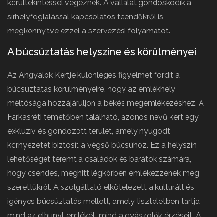
körültekintéssel végeznek. A vállalat gondoskodik a
sírhelyfoglalással kapcsolatos teendőkről is,
megkönnyítve ezzel a szervezési folyamatot.
A búcsúztatás helyszíne és körülményei
Az Angyalok Kertje különleges figyelmet fordít a
búcsúztatás körülményeire, hogy az emlékhely
méltósága hozzájáruljon a békés megemlékezéshez. A
Farkasréti temetőben található, azonos nevű kert egy
exkluzív és gondozott terület, amely nyugodt
környezetet biztosít a végső búcsúhoz. Ez a helyszín
lehetőséget teremt a családok és barátok számára,
hogy csendes, meghitt légkörben emlékezzenek meg
szerettükről. A szolgáltató elkötelezett a kulturált és
igényes búcsúztatás mellett, amely tiszteletben tartja
mind az elhunyt emlékét, mind a gyászolók érzéseit. A