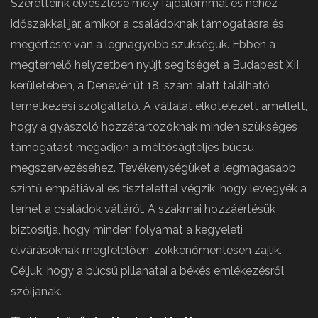
Szeretteink elvesztése mély fájdalommal és nehéz
időszakkal jár, amikor a családoknak támogatásra és
megértésre van a legnagyobb szükségük. Ebben a
megterhelő helyzetben nyújt segítséget a Budapest XII.
kerületében, a Denevér út 18. szám alatt található
temetkezési szolgáltató. A vállalat elkötelezett amellett,
hogy a gyászoló hozzátartozóknak minden szükséges
támogatást megadjon a méltóságteljes búcsú
megszervezéséhez. Tevékenységüket a legmagasabb
szintű empátiával és tisztelettel végzik, hogy levegyék a
terhet a családok válláról. A szakmai hozzáértésük
biztosítja, hogy minden folyamat a kegyeleti
elvárásoknak megfelelően, zökkenőmentesen zajlik.
Céljuk, hogy a búcsú pillanatai a békés emlékezésről
szóljanak.