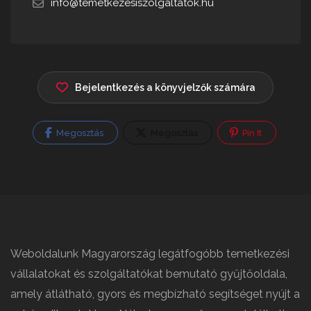
info@temetkezesiszolgaltatok.hu
Bejelentkezés a könyvjelzők számára
Megosztás
Megosztás
Pin It
Weboldalunk Magyarország legátfogóbb temetkezési
vállalatokat és szolgáltatókat bemutató gyűjtőoldala,
amely átlátható, gyors és megbízható segítséget nyújt a